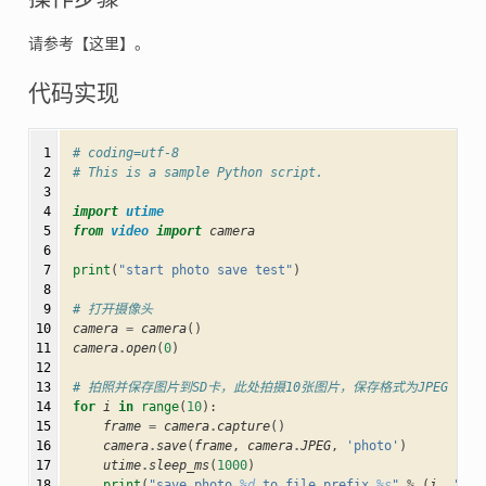
请参考【这里】。
代码实现
 1

# coding=utf-8
 2

# This is a sample Python script.
 3

 4

import
utime
 5

from
video
import
camera
 6

 7

print
(
"start photo save test"
)
 8

 9

# 打开摄像头
10

camera
=
camera
()
11

camera
.
open
(
0
)
12

13

# 拍照并保存图片到SD卡，此处拍摄10张图片，保存格式为JPEG
14

for
i
in
range
(
10
):
15

frame
=
camera
.
capture
()
16

camera
.
save
(
frame
,
camera
.
JPEG
,
'photo'
)
17

utime
.
sleep_ms
(
1000
)
18

print
(
"save photo 
%d
 to file prefix 
%s
"
%
(
i
,
'pho