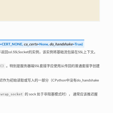
=
CERT_NONE
,
ca_certs
=
None
,
do_handshake
=
True
)
)，并返回ssl.SSLSocket的实例，该实例将基础流包装在SSL上下文。
。特别是服务器端SSL套接字应使用从传回的普通套接字创建
()
初始读取或写入的一部分（CPython中没有do_handshake
的
sock
处于非阻塞模式时）， 通常应该推迟握
wrap_socket