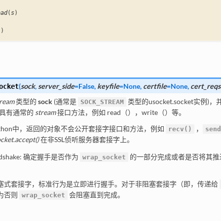
oad
(
s
)
()
(
sock
,
server_side
=
False
,
keyfile
=
None
,
certfile
=
None
,
cert_reqs
ocket
tream
类型的
sock
(通常是
类型的usocket.socket实例
SOCK_STREAM
具有通常的
stream
接口方法，例如 read（），write（）等。
Python中，返回的对象不会公开套接字接口和方法，例如
，
recv()
send
cket.accept()
在非SSL侦听服务器套接字上。
ndshake: 确定握手是否作为
的一部分完成或者是否将其推迟作为
wrap_socket
。
塞式套接字，标准行为是立即进行握手。对于非阻塞套接字（即，传递给
为否则
会阻塞直到完成。
wrap_socket