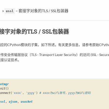
口
»
– 套接字对象的TLS / SSL包装器
ussl
接字对象的TLS / SSL包装器
应的CPython模块的子集，如下所述。有关更多信息，请参考原始CPyth
传输层协议（TLS - Transport Layer Security）的访问 (SSL - 
连接认证技术。
netmgr
init
()
connect
(
'xxxx'
,
'yyyy'
)
# xxxx为wifi账号，yyyy为WiFi密码
ussl
,
ujson
,
usocket