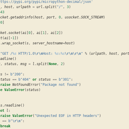
https://pypi.org/pypi/micropython-decimal/json'
_
,
host
,
urlpath
=
url
.
split
(
"/"
,
3
)
443
ocket
.
getaddrinfo
(
host
,
port
,
0
,
usocket
.
SOCK_STREAM
)
[
0
]
cket
.
socket
(
ai
[
0
],
ai
[
1
],
ai
[
2
])
ct
(
ai
[
-
1
])
l
.
wrap_socket
(
s
,
server_hostname
=
host
)
(
"GET /
%s
 HTTP/1.0
\r\n
Host: 
%s
:
%s
\r\n\r\n
"
%
(
urlpath
,
host
,
por
eadline
()
r
,
status
,
msg
=
l
.
split
(
None
,
2
)
us
!=
b
"200"
:
status
==
b
"404"
or
status
==
b
"301"
:
raise
NotFoundError
(
"Package not found"
)
se
ValueError
(
status
)
:
s
.
readline
()
not
l
:
raise
ValueError
(
"Unexpected EOF in HTTP headers"
)
l
==
b
"
\r\n
"
:
break