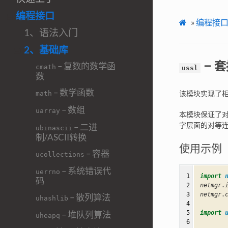
编程接口
»
编程接
1、语法入门
2、基础库
– 套
– 复数的数学函
cmath
ussl
数
– 数学函数
该模块实现了相
math
– 数组
uarray
本模块保证了对传安全
字层面的对等
– 二进
ubinascii
制/ASCII转换
使用示例
– 容器
ucollections
– 系统错误代
uerrno
 1

import
码
 2

netmgr
.
 3

netmgr
.
– 散列算法
uhashlib
 4

– 堆队列算法
 5

import
uheapq
 6
