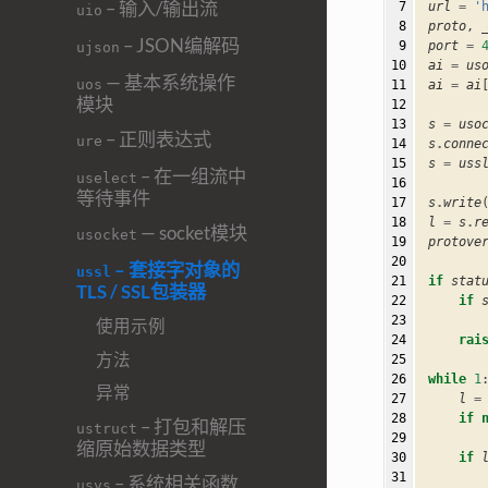
– 输入/输出流
 7

url
=
'
uio
 8

proto
,
– JSON编解码
 9

port
=
ujson
10

ai
=
us
— 基本系统操作
uos
11

ai
=
ai
模块
12

13

s
=
uso
– 正则表达式
ure
14

s
.
conne
15

s
=
uss
– 在一组流中
uselect
16

等待事件
17

s
.
write
18

l
=
s
.
r
— socket模块
usocket
19

protove
20

– 套接字对象的
ussl
21

if
stat
TLS / SSL包装器
22

if
23

使用示例
24

rai
方法
25

26

while
1
异常
27

l
=
28

if
– 打包和解压
ustruct
29

缩原始数据类型
30

if
31

– 系统相关函数
usys