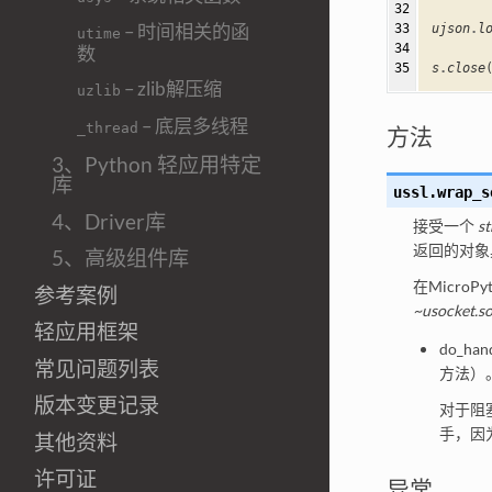
32

– 时间相关的函
33

ujson
.
l
utime
34

数
35
s
.
close
– zlib解压缩
uzlib
– 底层多线程
_thread
方法
3、Python 轻应用特定
库
ussl.
wrap_s
4、Driver库
接受一个
s
返回的对象
5、高级组件库
在Micro
参考案例
~usocket.so
轻应用框架
do_ha
常见问题列表
方法）
版本变更记录
对于阻
手，因
其他资料
许可证
异常