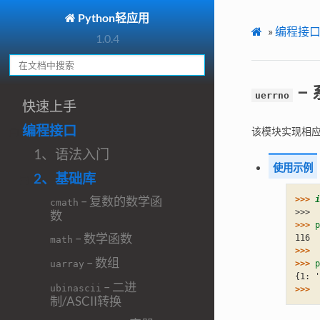
Python轻应用
»
编程接
1.0.4
–
uerrno
快速上手
编程接口
该模块实现相应C
1、语法入门
使用示例
2、基础库
– 复数的数学函
>>> 
i
cmath
>>>
数
>>> 
p
– 数学函数
116
math
>>> 
– 数组
>>> 
p
uarray
{1: '
– 二进
ubinascii
>>> 
制/ASCII转换