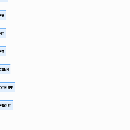
EV
NT
EM
CONN
OTSUPP
EDOUT