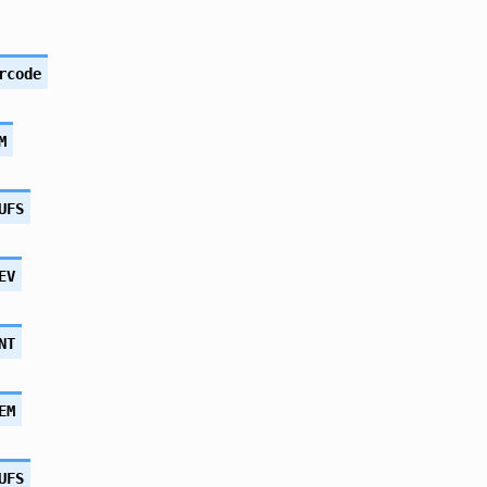
rcode
M
UFS
EV
NT
EM
UFS