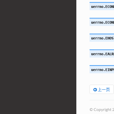
uerrno.
ECON
uerrno.
ECON
uerrno.
EHOS
uerrno.
EALR
uerrno.
EINP
上一页
© Copyright 2