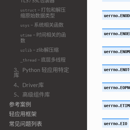
TLS / SSL包装器
– 打包和解压
ustruct
缩原始数据类型
uerrno.
ENOD
– 系统相关函数
usys
uerrno.
ENOE
– 时间相关的函
utime
数
– zlib解压缩
uzlib
uerrno.
ENOM
– 底层多线程
_thread
3、Python 轻应用特定
uerrno.
ENOT
库
4、Driver库
uerrno.
EOPN
5、高级组件库
参考案例
uerrno.
ETIM
轻应用框架
常见问题列表
uerrno.
EIO