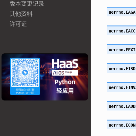
版本变更记录
uerrno.
EAGA
其他资料
许可证
uerrno.
EACC
uerrno.
EEXI
uerrno.
EISD
uerrno.
EINV
uerrno.
EADD
uerrno.
ECON