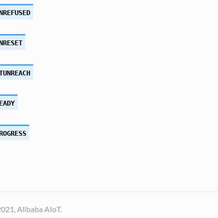
NREFUSED
NRESET
TUNREACH
EADY
ROGRESS
021, Alibaba AIoT.