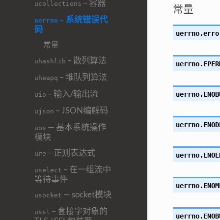
– 容器
ucollections
常量
– 系统错误代
uerrno
码
uerrno.
erro
常量
– 散列算法
uhashlib
uerrno.
EPER
– 堆队列算法
uheapq
– 输入/输出流
uerrno.
ENOB
uio
– JSON编解码
ujson
uerrno.
ENOD
— 基本系统操作
uos
模块
– 正则表达式
ure
uerrno.
ENOE
– 在一组流中
uselect
等待事件
uerrno.
ENOM
— socket模块
usocket
– 套接字对象的
ussl
uerrno.
ENOB