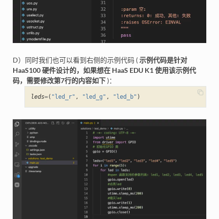
D）同时我们也可以看到右侧的示例代码 (
示例代码是针对
HaaS100 硬件设计的，如果想在 HaaS EDU K1 使用该示例代
码，需要修改第7行的内容如下
)：
leds
=
(
"led_r"
,
"led_g"
,
"led_b"
)