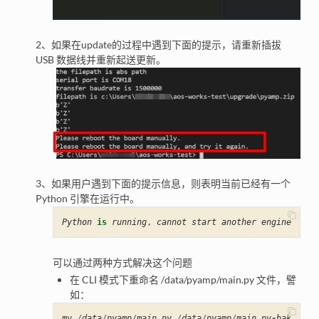
2、如果在update的过程中遇到下面的提示，请重新插拔
USB 数据线并重新起送更新。
3、如果用户遇到下面的提示信息，则表明当前已经有一个
Python 引擎在运行中。
Python
is
running
,
cannot
start
another
engine
可以通过两种方式解决这个问题
在 CLI 模式下重命名 /data/pyamp/main.py 文件，譬
如：
mv
/
data
/
pyamp
/
main
.
py
/
data
/
pyamp
/
main
.
py
-
bak