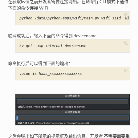
在获取kv值之前开发者需要连接网络。在命令行 CLI 模式下通过
下面的命令连接 WiFi:
python
/
data
/
python
-
apps
/
wifi
/
main
.
py
wifi_ssid
wifi_p
联网成功后，输入下面的命令得到 devicename
kv
get
_amp_internal_devicename
命令执行后可以得到下面的输出：
value
is
haas_xxxxxxxxxxxxxxx
之后会弹出如下所示的提示框及输出信息，开发者
不需要需要重