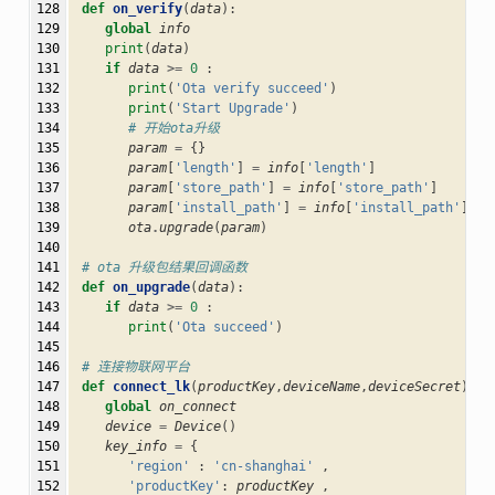
128

def
on_verify
(
data
):
129

global
info
130

print
(
data
)
131

if
data
>=
0
:
132

print
(
'Ota verify succeed'
)
133

print
(
'Start Upgrade'
)
134

# 开始ota升级
135

param
=
{}
136

param
[
'length'
]
=
info
[
'length'
]
137

param
[
'store_path'
]
=
info
[
'store_path'
]
138

param
[
'install_path'
]
=
info
[
'install_path'
]
139

ota
.
upgrade
(
param
)
140

141

# ota 升级包结果回调函数
142

def
on_upgrade
(
data
):
143

if
data
>=
0
:
144

print
(
'Ota succeed'
)
145

146

# 连接物联网平台
147

def
connect_lk
(
productKey
,
deviceName
,
deviceSecret
):
148

global
on_connect
149

device
=
Device
()
150

key_info
=
{
151

'region'
:
'cn-shanghai'
,
152

'productKey'
:
productKey
,