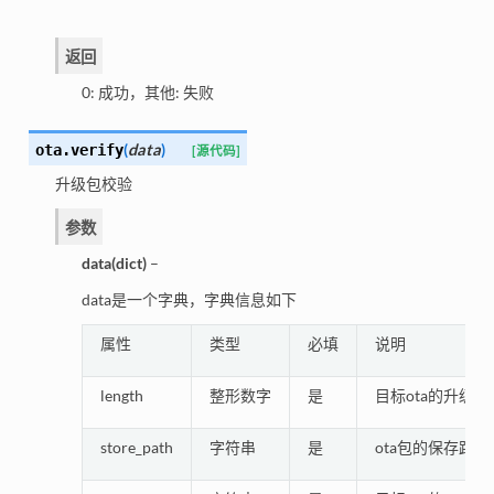
返回
0: 成功，其他: 失败
(
data
)
ota.
verify
[源代码]
升级包校验
参数
data
(
dict
)
–
data是一个字典，字典信息如下
属性
类型
必填
说明
length
整形数字
是
目标ota的升级包
store_path
字符串
是
ota包的保存路径