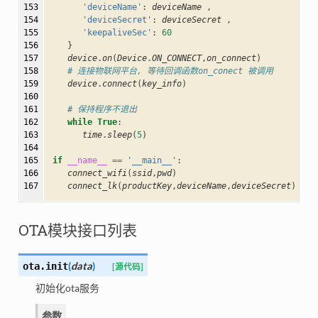
153

'deviceName'
:
deviceName
,
154

'deviceSecret'
:
deviceSecret
,
155

'keepaliveSec'
:
60
156

}
157

device
.
on
(
Device
.
ON_CONNECT
,
on_connect
)
158

# 连接物联网平台, 等待回调函数on_conect 被调用
159

device
.
connect
(
key_info
)
160

161

# 保持程序不退出
162

while
True
:
163

time
.
sleep
(
5
)
164

165

if
__name__
==
'__main__'
:
166

connect_wifi
(
ssid
,
pwd
)
167
connect_lk
(
productKey
,
deviceName
,
deviceSecret
)
OTA模块接口列表
(
data
)
ota.
init
[源代码]
初始化ota服务
参数