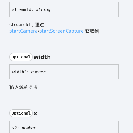
stream
Id
:
string
streamId，通过
startCamera
/
startScreenCapture
获取到
width
Optional
width
?:
number
输入源的宽度
x
Optional
x
?:
number