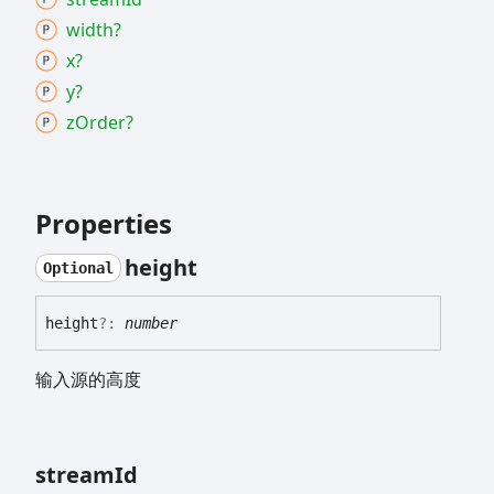
width?
x?
y?
z
Order?
Properties
height
Optional
height
?:
number
输入源的高度
stream
Id