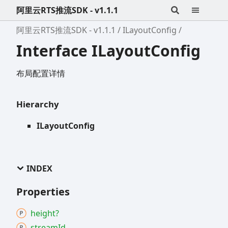
阿里云RTS推流SDK - v1.1.1
阿里云RTS推流SDK - v1.1.1
ILayoutConfig
Interface ILayoutConfig
布局配置详情
Hierarchy
ILayoutConfig
INDEX
Properties
height?
stream
Id